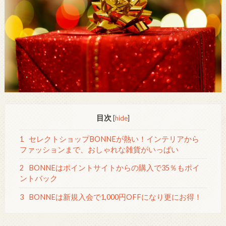
目次
[
hide
]
1
セレクトショップBONNEが熱い！インテリアから
ファッションまで、おしゃれな雑貨がいっぱい
2
BONNEはポイントサイトからの購入で35％もポイ
ントバック
3
BONNEは新規入会で1,000円OFFになり更にお得！