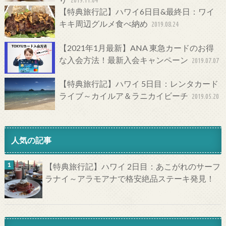
【特典旅行記】ハワイ6日目&最終日：ワイ
キキ周辺グルメ食べ納め
2019.08.24
【2021年1月最新】ANA 東急カードのお得
な入会方法！最新入会キャンペーン
2019.07.07
【特典旅行記】ハワイ 5日目：レンタカード
ライブ～カイルア＆ラニカイビーチ
2019.05.20
人気の記事
【特典旅行記】ハワイ 2日目：あこがれのサーフ
ラナイ～アラモアナで格安絶品ステーキ発見！