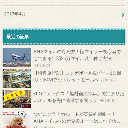
2017年4月
最近の記事
ANAマイルの貯め方！陸マイラー初心者で
もできる年間25万マイル以上稼ぐ方法
2017.04.09
【特典旅行記】シンガポール&パース1日目
①：IMMアウトレットモールへ
2020.06.28
SPGアメックス「無料宿泊特典」で泊まりた
いホテルを先に確保する裏ワザ
2020.01.13
ついにソラチカルートが実質的閉鎖へ！
ANAマイルへの新交換ルートはこれで決ま
り
2019.11.04