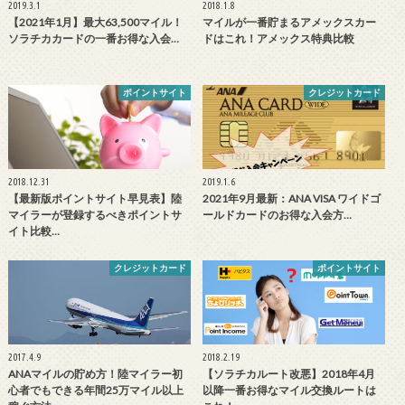
2019.3.1
2018.1.8
【2021年1月】最大63,500マイル！
マイルが一番貯まるアメックスカー
ソラチカカードの一番お得な入会…
ドはこれ！アメックス特典比較
ポイントサイト
クレジットカード
2018.12.31
2019.1.6
【最新版ポイントサイト早見表】陸
2021年9月最新：ANA VISA ワイドゴ
マイラーが登録するべきポイントサ
ールドカードのお得な入会方…
イト比較…
クレジットカード
ポイントサイト
2017.4.9
2018.2.19
ANAマイルの貯め方！陸マイラー初
【ソラチカルート改悪】2018年4月
心者でもできる年間25万マイル以上
以降一番お得なマイル交換ルートは